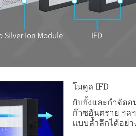
โมดูล IFD
ยับยั้งและกำจัดอ
ก๊าซอันตราย ฯลฯ
แบบล้ำลึกได้อย่าง