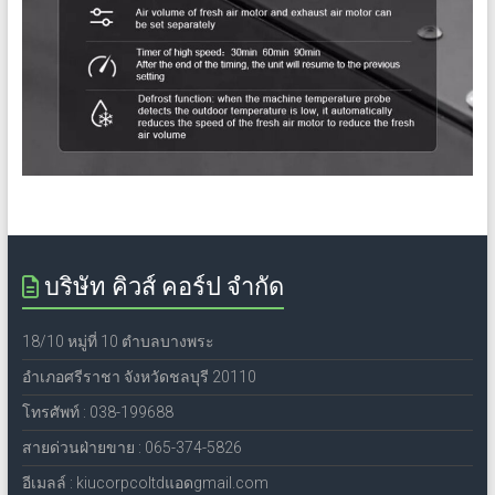
บริษัท คิวส์ คอร์ป จำกัด
18/10 หมู่ที่ 10 ตำบลบางพระ
อำเภอศรีราชา จังหวัดชลบุรี 20110
โทรศัพท์ : 038-199688
สายด่วนฝ่ายขาย : 065-374-5826
อีเมลล์ : kiucorpcoltdแอดgmail.com