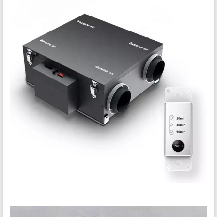
เติม
อากาศ