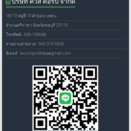
บริษัท คิวส์ คอร์ป จำกัด
18/10 หมู่ที่ 10 ตำบลบางพระ
อำเภอศรีราชา จังหวัดชลบุรี 20110
โทรศัพท์ : 038-199688
สายด่วนฝ่ายขาย : 065-374-5826
อีเมลล์ : kiucorpcoltdแอดgmail.com